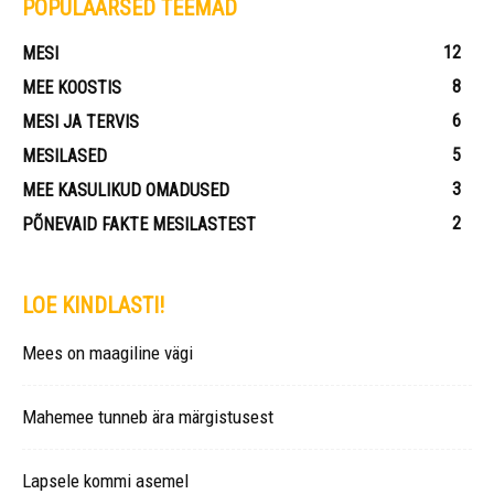
POPULAARSED TEEMAD
12
MESI
8
MEE KOOSTIS
6
MESI JA TERVIS
5
MESILASED
3
MEE KASULIKUD OMADUSED
2
PÕNEVAID FAKTE MESILASTEST
LOE KINDLASTI!
Mees on maagiline vägi
Mahemee tunneb ära märgistusest
Lapsele kommi asemel