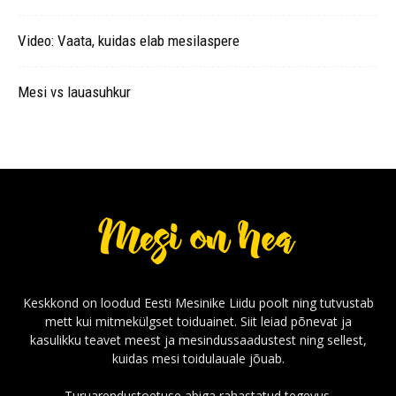
Video: Vaata, kuidas elab mesilaspere
Mesi vs lauasuhkur
Keskkond on loodud Eesti Mesinike Liidu poolt ning tutvustab
mett kui mitmekülgset toiduainet. Siit leiad põnevat ja
kasulikku teavet meest ja mesindussaadustest ning sellest,
kuidas mesi toidulauale jõuab.
Turuarendustoetuse abiga rahastatud tegevus.