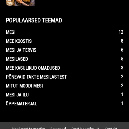
POPULAARSED TEEMAD
12
MESI
8
MEE KOOSTIS
6
MESI JA TERVIS
5
MESILASED
3
MEE KASULIKUD OMADUSED
2
PÕNEVAID FAKTE MESILASTEST
2
MITUT MOODI MESI
1
MESI JA ILU
1
ÕPPEMATERJAL
Mesilased ja maailm
Retseptid
Eesti Mesinike Liit
Kontakt