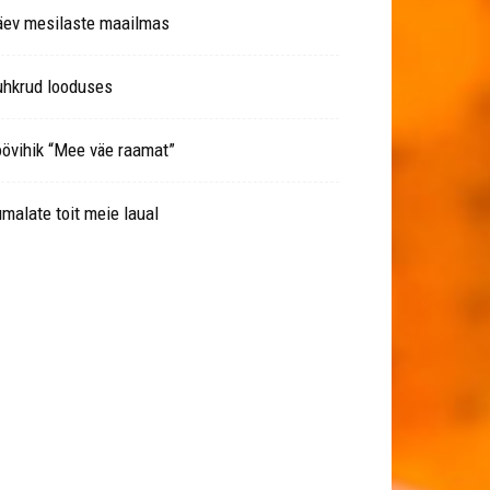
äev mesilaste maailmas
uhkrud looduses
övihik “Mee väe raamat”
malate toit meie laual