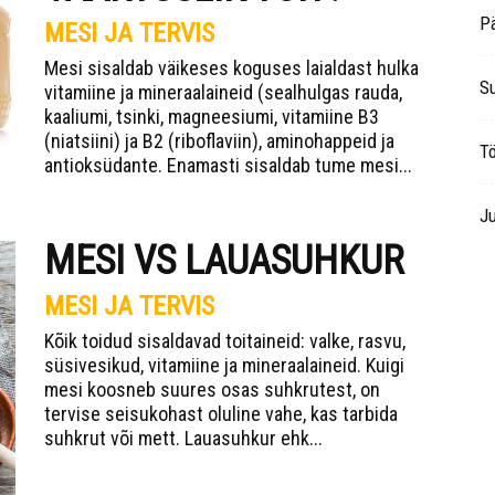
P
MESI JA TERVIS
Mesi sisaldab väikeses koguses laialdast hulka
S
vitamiine ja mineraalaineid (sealhulgas rauda,
kaaliumi, tsinki, magneesiumi, vitamiine B3
(niatsiini) ja B2 (riboflaviin), aminohappeid ja
Tö
antioksüdante. Enamasti sisaldab tume mesi...
Ju
MESI VS LAUASUHKUR
MESI JA TERVIS
Kõik toidud sisaldavad toitaineid: valke, rasvu,
süsivesikud, vitamiine ja mineraalaineid. Kuigi
mesi koosneb suures osas suhkrutest, on
tervise seisukohast oluline vahe, kas tarbida
suhkrut või mett. Lauasuhkur ehk...