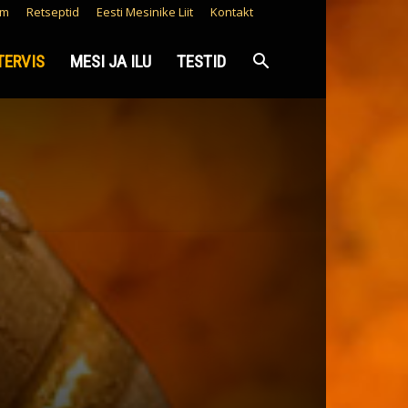
lm
Retseptid
Eesti Mesinike Liit
Kontakt
TERVIS
MESI JA ILU
TESTID