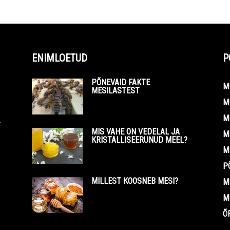
ENIMLOETUD
P
PÕNEVAID FAKTE
M
MESILASTEST
M
M
.
MIS VAHE ON VEDELAL JA
M
KRISTALLISEERUNUD MEEL?
M
P
MILLEST KOOSNEB MESI?
M
M
Õ