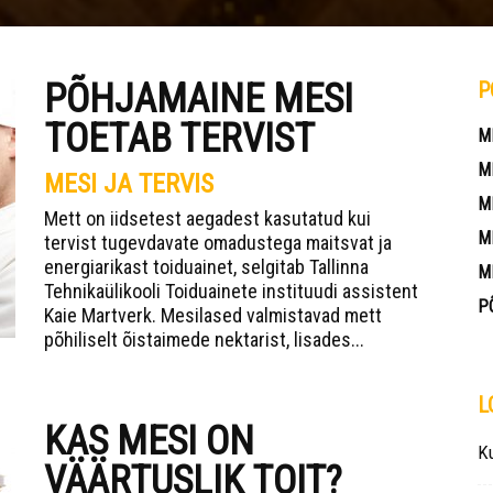
PÕHJAMAINE MESI
P
TOETAB TERVIST
M
M
MESI JA TERVIS
M
Mett on iidsetest aegadest kasutatud kui
M
tervist tugevdavate omadustega maitsvat ja
energiarikast toiduainet, selgitab Tallinna
M
Tehnikaülikooli Toiduainete instituudi assistent
P
Kaie Martverk. Mesilased valmistavad mett
põhiliselt õistaimede nektarist, lisades...
L
KAS MESI ON
Ku
VÄÄRTUSLIK TOIT?