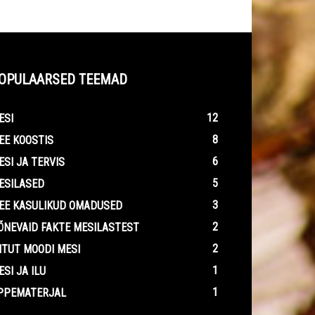
OPULAARSED TEEMAD
12
ESI
8
EE KOOSTIS
6
ESI JA TERVIS
5
ESILASED
3
EE KASULIKUD OMADUSED
2
ÕNEVAID FAKTE MESILASTEST
2
ITUT MOODI MESI
1
ESI JA ILU
1
PPEMATERJAL