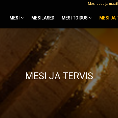
Mesilased ja maai
MESI
MESILASED
MESI TOIDUS
MESI JA 
a
MESI JA TERVIS