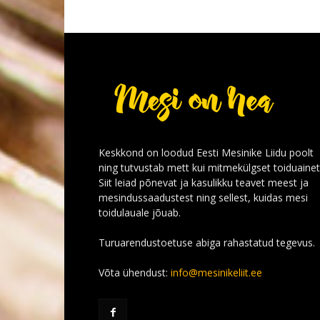
Keskkond on loodud Eesti Mesinike Liidu poolt
ning tutvustab mett kui mitmekülgset toiduainet
Siit leiad põnevat ja kasulikku teavet meest ja
mesindussaadustest ning sellest, kuidas mesi
toidulauale jõuab.
Turuarendustoetuse abiga rahastatud tegevus.
Võta ühendust:
info@mesinikeliit.ee