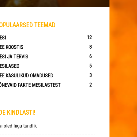
OPULAARSED TEEMAD
12
ESI
8
EE KOOSTIS
6
ESI JA TERVIS
5
ESILASED
3
EE KASULIKUD OMADUSED
2
ÕNEVAID FAKTE MESILASTEST
OE KINDLASTI!
i oled liiga tundlik