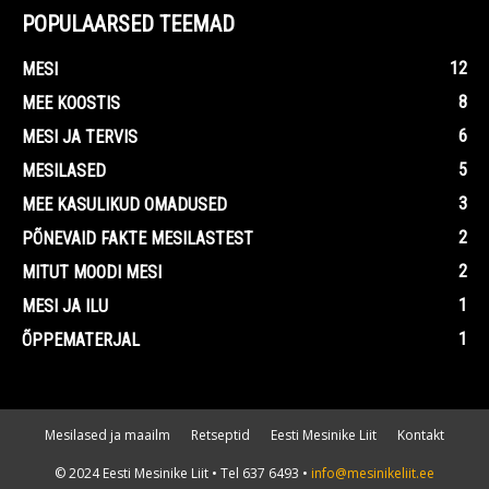
POPULAARSED TEEMAD
12
MESI
8
MEE KOOSTIS
6
MESI JA TERVIS
5
MESILASED
3
MEE KASULIKUD OMADUSED
2
PÕNEVAID FAKTE MESILASTEST
2
MITUT MOODI MESI
1
MESI JA ILU
1
ÕPPEMATERJAL
Mesilased ja maailm
Retseptid
Eesti Mesinike Liit
Kontakt
© 2024 Eesti Mesinike Liit • Tel 637 6493 •
info@mesinikeliit.ee