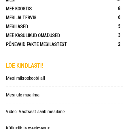
8
MEE KOOSTIS
6
MESI JA TERVIS
5
MESILASED
3
MEE KASULIKUD OMADUSED
2
PÕNEVAID FAKTE MESILASTEST
LOE KINDLASTI!
Mesi mikroskoobi all
Mesi üle maailma
Video: Vastsest saab mesilane
Külluslik ja mesimagus