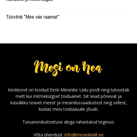
Töövihik “Mee väe raamat”
Keskkond on loodud Eesti Mesinike Liidu poolt ning tutvustab
mett kui mitmekülgset toiduainet. Siit leiad põnevat ja
kasulikku teavet meest ja mesindussaadustest ning sellest,
kuidas mesi toidulauale jõuab.
Turuarendustoetuse abiga rahastatud tegevus.
Võta ühendust:
info@mesinikeliit.ee