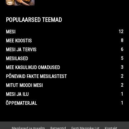
POPULAARSED TEEMAD
12
MESI
8
MEE KOOSTIS
6
MESI JA TERVIS
5
MESILASED
3
MEE KASULIKUD OMADUSED
2
PÕNEVAID FAKTE MESILASTEST
2
MITUT MOODI MESI
1
MESI JA ILU
1
ÕPPEMATERJAL
Mesilased ja maailm
Retseptid
Eesti Mesinike Liit
Kontakt