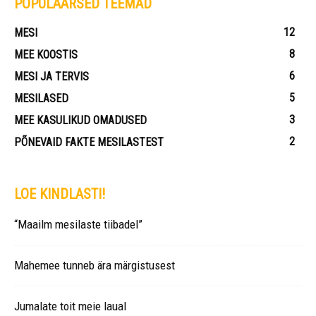
POPULAARSED TEEMAD
12
MESI
8
MEE KOOSTIS
6
MESI JA TERVIS
5
MESILASED
3
MEE KASULIKUD OMADUSED
2
PÕNEVAID FAKTE MESILASTEST
LOE KINDLASTI!
“Maailm mesilaste tiibadel”
Mahemee tunneb ära märgistusest
Jumalate toit meie laual