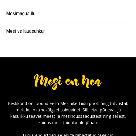
Mesimagus ilu
Mesi vs lauasuhkur
Keskkond on loodud Eesti Mesinike Liidu poolt ning tutvustab
mett kui mitmekülgset toiduainet. Siit leiad põnevat ja
kasulikku teavet meest ja mesindussaadustest ning sellest,
kuidas mesi toidulauale jõuab.
Turuarendustoetuse abiga rahastatud tegevus.